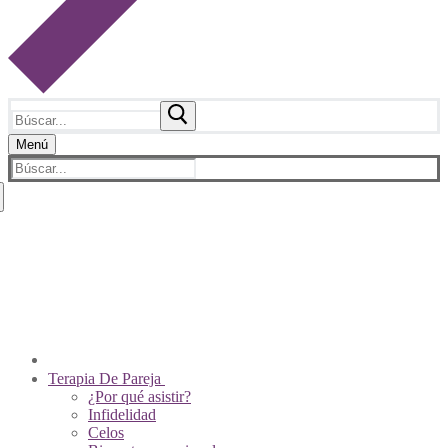
Buscar:
Menú
Buscar:
Sobre Nosotros
Psicólogos De Pareja
Contacto
Videos
Pagos En Línea
Tienda Virtual
Terapia De Pareja
¿Por qué asistir?
Infidelidad
Celos