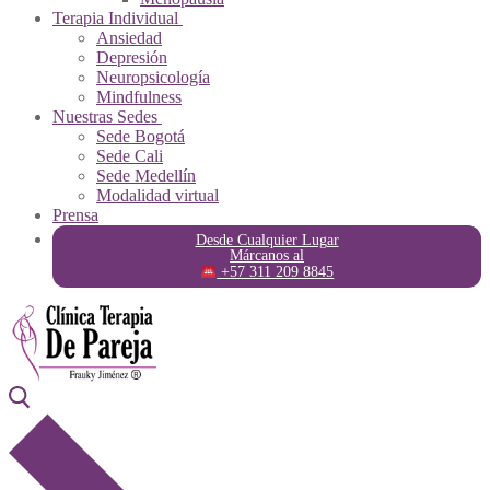
Terapia Individual
Ansiedad
Depresión
Neuropsicología
Mindfulness
Nuestras Sedes
Sede Bogotá
Sede Cali
Sede Medellín
Modalidad virtual
Prensa
Desde Cualquier Lugar
Márcanos al
+57 311 209 8845