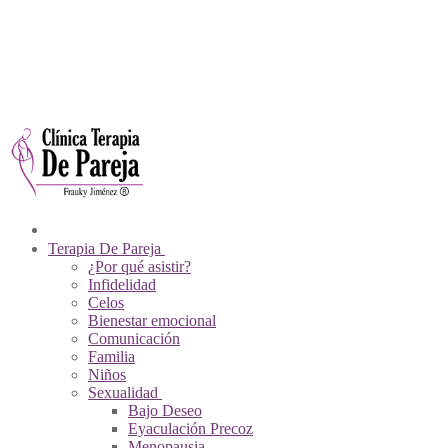
Ir
Menú
Cerrar
Sobre Nosotros
al
Psicólogos De Pareja
contenido
Contacto
Videos
Pagos En Línea
Tienda Virtual
Terapia De Pareja
¿Por qué asistir?
Infidelidad
Celos
Bienestar emocional
Comunicación
Familia
Niños
Sexualidad
Bajo Deseo
Eyaculación Precoz
Menopausia