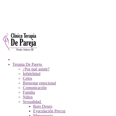
Ir
Menú
Cerrar
Sobre Nosotros
al
Psicólogos De Pareja
contenido
Contacto
Videos
Pagos En Línea
Tienda Virtual
Terapia De Pareja
¿Por qué asistir?
Infidelidad
Celos
Bienestar emocional
Comunicación
Familia
Niños
Sexualidad
Bajo Deseo
Eyaculación Precoz
Menopausia