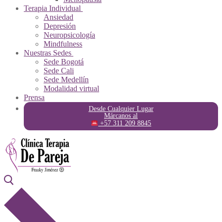
Terapia Individual
Ansiedad
Depresión
Neuropsicología
Mindfulness
Nuestras Sedes
Sede Bogotá
Sede Cali
Sede Medellín
Modalidad virtual
Prensa
Desde Cualquier Lugar
Márcanos al
+57 311 209 8845