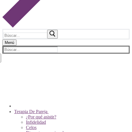
Buscar:
Menú
Buscar:
Sobre Nosotros
Psicólogos De Pareja
Contacto
Videos
Pagos En Línea
Tienda Virtual
Terapia De Pareja
¿Por qué asistir?
Infidelidad
Celos