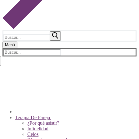
Buscar:
Menú
Buscar:
Sobre Nosotros
Psicólogos De Pareja
Contacto
Videos
Pagos En Línea
Tienda Virtual
Terapia De Pareja
¿Por qué asistir?
Infidelidad
Celos