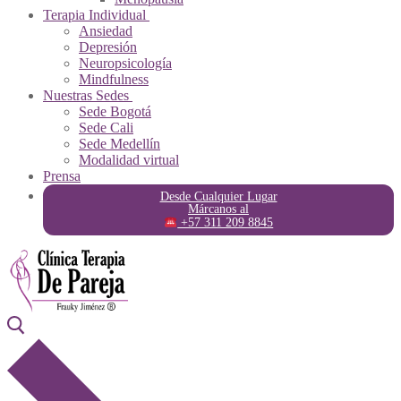
Terapia Individual
Ansiedad
Depresión
Neuropsicología
Mindfulness
Nuestras Sedes
Sede Bogotá
Sede Cali
Sede Medellín
Modalidad virtual
Prensa
Desde Cualquier Lugar
Márcanos al
+57 311 209 8845