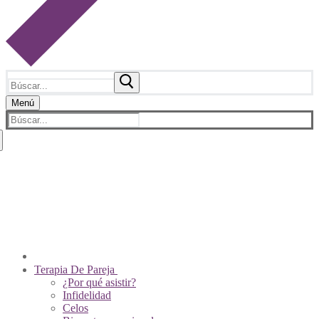
Buscar:
Menú
Buscar:
Sobre Nosotros
Psicólogos De Pareja
Contacto
Videos
Pagos En Línea
Tienda Virtual
Terapia De Pareja
¿Por qué asistir?
Infidelidad
Celos