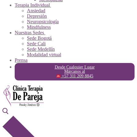
Terapia Individual
Ansiedad
Depresión
Neuropsicología
Mindfulness
Nuestras Sedes
Sede Bogotá
Sede Cali
Sede Medellín
Modalidad virtual
Prensa
Desde Cualquier Lugar
Márcanos al
+57 311 209 8845