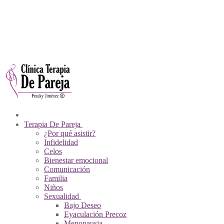
Ir
Menú
Cerrar
Sobre Nosotros
al
Psicólogos De Pareja
contenido
Contacto
Videos
Pagos En Línea
Tienda Virtual
Terapia De Pareja
¿Por qué asistir?
Infidelidad
Celos
Bienestar emocional
Comunicación
Familia
Niños
Sexualidad
Bajo Deseo
Eyaculación Precoz
Menopausia